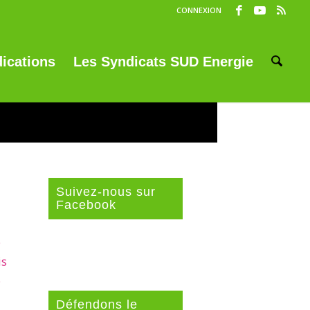
CONNEXION
ications
Les Syndicats SUD Energie
Suivez-nous sur
Facebook
e
is
e
Défendons le