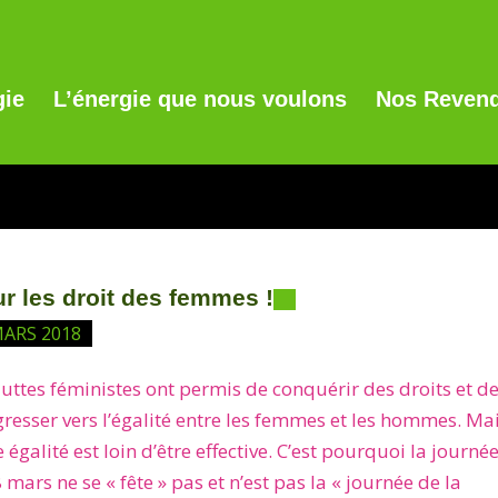
gie
L’énergie que nous voulons
Nos Revend
r les droit des femmes !
MARS 2018
luttes féministes ont permis de conquérir des droits et d
resser vers l’égalité entre les femmes et les hommes. Ma
e égalité est loin d’être effective. C’est pourquoi la journé
 mars ne se « fête » pas et n’est pas la « journée de la