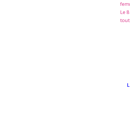
femm
Le 8
tout
L