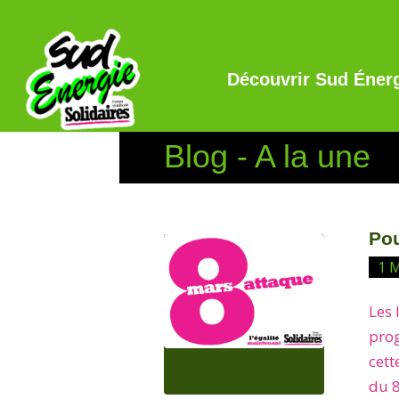
Découvrir Sud Éner
Blog - A la une
Pou
1 
Les 
prog
cett
du 8