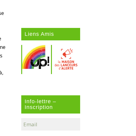
se
Liens Amis
e
ême
es
à,
Info-lettre –
Inscription
d