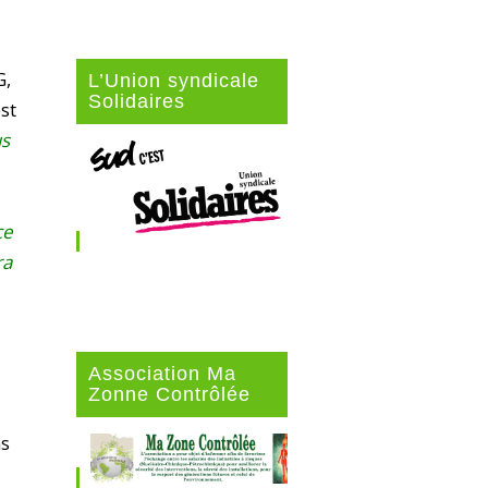
G,
L’Union syndicale
Solidaires
est
s
.
ce
ra
Association Ma
Zonne Contrôlée
ns