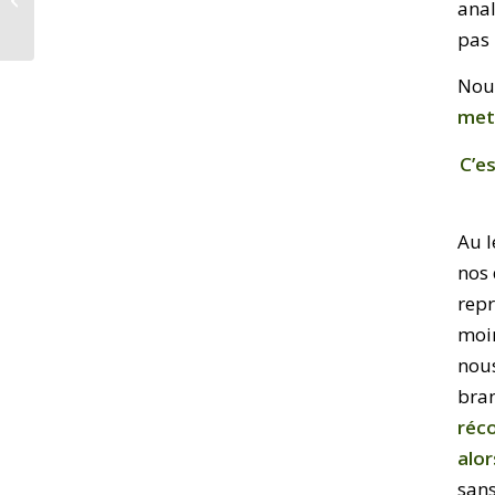
anal
pas 
Nous
met
C’e
Au 
nos 
repr
moin
nous
bra
réco
alor
sans