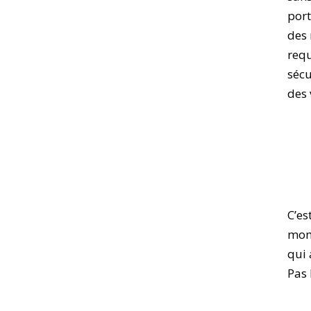
port
des 
requ
sécu
des 
C’es
mome
qui 
Pas 