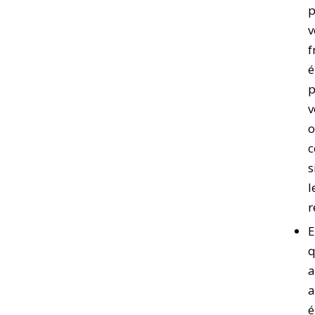
p
v
f
é
p
v
o
c
s
l
r
q
a
a
é