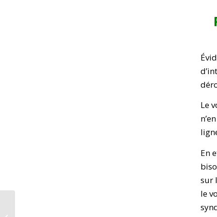
Évid
d’in
déro
Le v
n’en
lign
En e
biso
sur 
le v
synd
Journal de la R&D