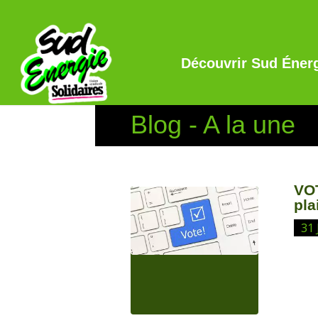
Découvrir Sud Éner
Blog - A la une
VO
pla
31