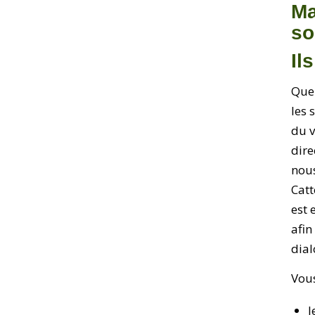
Ma
so
Il
Que 
les 
du v
dire
nous
Catt
est 
afin
dial
Vous
l