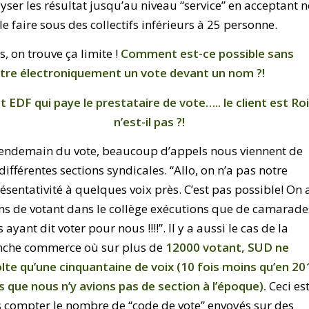
yser les résultat jusqu’au niveau “service” en acceptant n
le faire sous des collectifs inférieurs à 25 personne.
, on trouve ça limite !
Comment est-ce possible sans
tre électroniquement un vote devant un nom ?!
st EDF qui paye le prestataire de vote…..
le client est Roi 
n’est-il pas ?!
lendemain du vote, beaucoup d’appels nous viennent de
différentes sections syndicales. “Allo, on n’a pas notre
ésentativité à quelques voix près. C’est pas possible! On 
s de votant dans le collège exécutions que de camarade
 ayant dit voter pour nous !!!!”. Il y a aussi le cas de la
nche commerce où sur plus de
12000 votant, SUD ne
lte qu’une cinquantaine de voix (10 fois moins qu’en 20
s que nous n’y avions pas de section à l’époque).
Ceci es
 compter le nombre de “code de vote” envoyés sur des