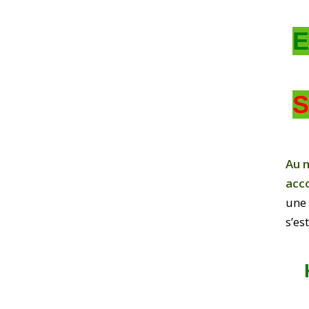
E
S
Au 
acco
une 
s’es