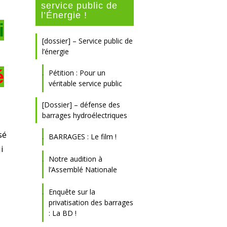
service public de
l’Énergie !
i
[dossier] – Service public de
l’énergie
é
Pétition : Pour un
véritable service public
[Dossier] – défense des
barrages hydroélectriques
sé
BARRAGES : Le film !
i
Notre audition à
l’Assemblé Nationale
Enquête sur la
privatisation des barrages
: La BD !