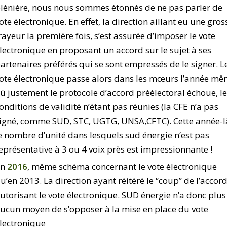
lénière, nous nous sommes étonnés de ne pas parler de
ote électronique. En effet, la direction aillant eu une gros
rayeur la première fois, s’est assurée d’imposer le vote
lectronique en proposant un accord sur le sujet à ses
artenaires préférés qui se sont empressés de le signer. L
ote électronique passe alors dans les mœurs l’année m
ù justement le protocole d’accord préélectoral échoue, l
onditions de validité n’étant pas réunies (la CFE n’a pas
igné, comme SUD, STC, UGTG, UNSA,CFTC). Cette année-l
e nombre d’unité dans lesquels sud énergie n’est pas
eprésentative à 3 ou 4 voix près est impressionnante !
En
2016
, même schéma concernant le vote électronique
u’en 2013. La direction ayant réitéré le “coup” de l’accor
utorisant le vote électronique. SUD énergie n’a donc plus
ucun moyen de s’opposer à la mise en place du vote
lectronique