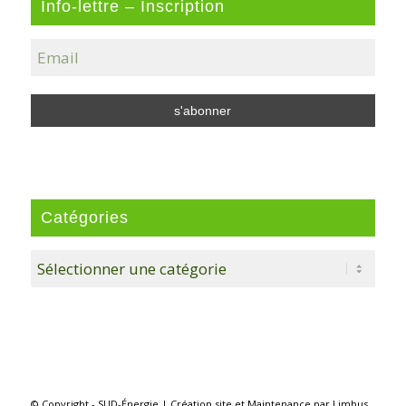
Info-lettre – Inscription
Catégories
Catégories
© Copyright - SUD-Énergie |
Création site
et
Maintenance
par
Limbus