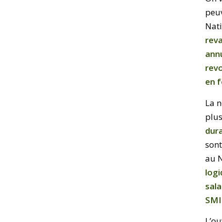
peuv
Nati
reva
annu
rev
en f
La n
plu
dur
son
au N
logi
sala
SMI
L’ou