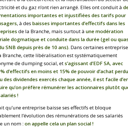
ectricité et du gaz n’ont rien arrangé. Elles ont conduit à
d
entations importantes et injustifiées des tarifs pour
 usagers
, à des
baisses importantes d’effectifs dans les
reprises
de la Branche, mais surtout à
une modération
riale dogmatique et conduite dans la durée (gel ou quas
du SNB depuis près de 10 ans).
Dans certaines entrepris
a Branche, cette libéralisation est systématiquement
onyme de dumping social, et
s’agissant d’EDF SA, avec
% d’effectifs en moins et 15% de pouvoir d’achat perdu
u des dividendes exercés chaque année, il est facile d’e
ire qu’on préfère rémunérer les actionnaires plutôt qu
salariés !
ait qu’une entreprise baisse ses effectifs et bloque
blement l’évolution des rémunérations de ses salariés
e un nom :
on appelle cela un plan social !