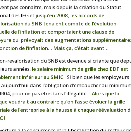
ent pas connaître, mais depuis la création du Statut
onal des IEG et
jusqu’en 2008, les accords de
lorisation du SNB tenaient compte de l’évolution
elle de l’inflation et comportaient une clause de
oyure qui prévoyait des augmentations supplémentaire
onction de l’inflation… Mais ça, c’était avant…
on-revalorisation du SNB est devenue si criante que dep
sieurs années,
le salaire minimum de grille chez EDF est
ablement inférieur au SMIC.
Si bien que les employeurs
t aujourd’hui dans l’obligation d’embaucher au minimu
R04, pour ne pas être dans l’illégalité…
Alors que la
que voudrait au contraire qu’on fasse évoluer la grille
riale de l’entreprise à la hausse à chaque réévaluation 
C !
verture à la concurrence et la libéralisation du secteur d