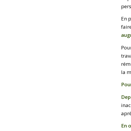
pers
En p
fair
aug
Pour
trav
rému
la m
Pour
Depu
inac
aprè
En o