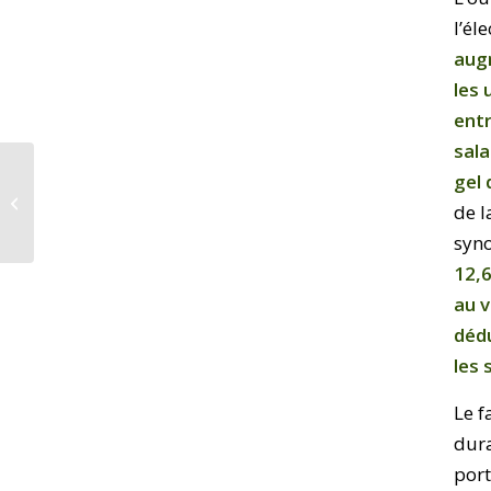
l’él
augm
les
ent
sala
Les scénarios
gel 
énergétiques en débat
de l
– Webinaire Copernic
avec SUD...
syn
12,6
au v
dédu
les 
Le f
dura
port