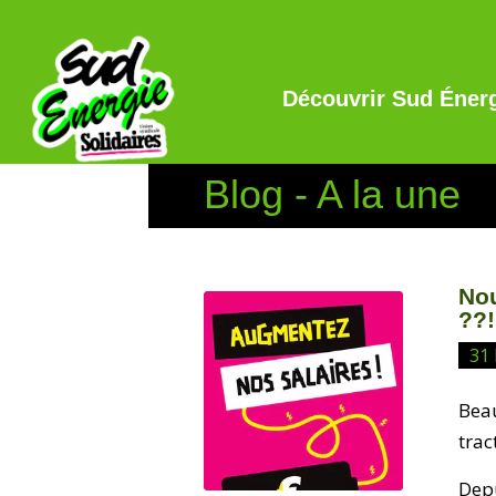
Découvrir Sud Éner
Blog - A la une
No
??!
31
Beau
trac
Depu