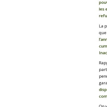
pou
les 
refu
La p
que 
l’an
cumu
Inac
Rapp
part
pend
gara
disp
comp
On v