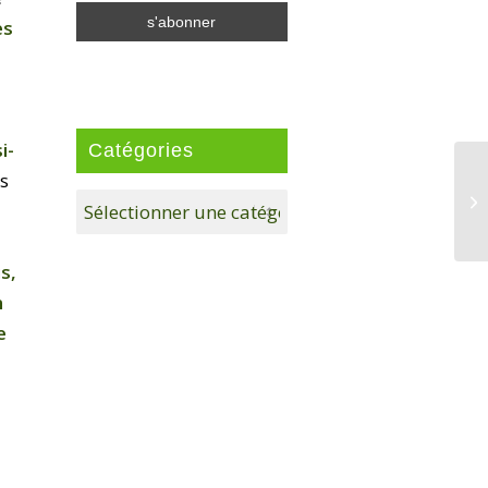
es
i-
Catégories
es
Catégories
s,
n
e