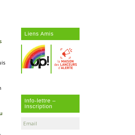
Liens Amis
s
uis
m
Info-lettre –
Inscription
du
e