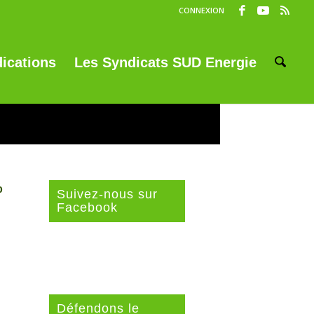
CONNEXION
ications
Les Syndicats SUD Energie
%
Suivez-nous sur
Facebook
Défendons le