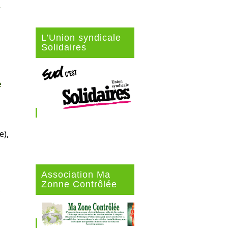
,
L’Union syndicale
Solidaires
e
e),
Association Ma
Zonne Contrôlée
e