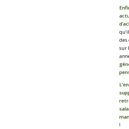
Enfi
actu
d’ac
qu’i
des 
sur 
ann
géné
pens
L’en
supp
retr
sala
mani
!