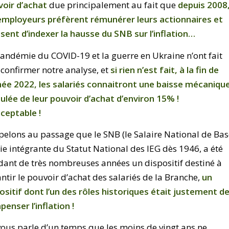
voir d’achat
due principalement au fait que
depuis 2008
employeurs préfèrent rémunérer leurs actionnaires et
sent d’indexer la hausse du SNB sur l’inflation…
andémie du COVID-19 et la guerre en Ukraine n’ont fait
confirmer notre analyse, et
si rien n’est fait, à la fin de
née 2022, les salariés connaitront une baisse mécaniqu
lée de leur pouvoir d’achat d’environ 15% !
ceptable !
elons au passage que le SNB (le Salaire National de Bas
ie intégrante du Statut National des IEG dès 1946, a été
ant de très nombreuses années un dispositif destiné à
ntir le pouvoir d’achat des salariés de la Branche,
un
ositif dont l’un des rôles historiques était justement d
enser l’inflation !
ous parle d’un temps que les moins de vingt ans ne