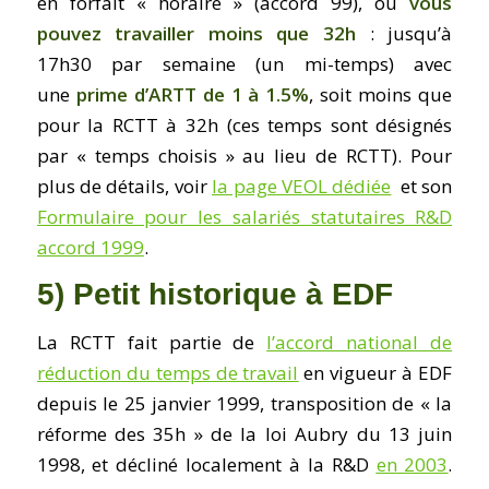
en forfait « horaire » (accord 99), où
vous
pouvez travailler moins que 32h
: jusqu’à
17h30 par semaine (un mi-temps) avec
une
prime d’ARTT de 1 à 1.5%
, soit moins que
pour la RCTT à 32h (ces temps sont désignés
par « temps choisis » au lieu de RCTT). Pour
plus de détails, voir
la page VEOL dédiée
et son
Formulaire pour les salariés statutaires R&D
accord 1999
.
5) Petit historique à EDF
La RCTT fait partie de
l’accord national de
réduction du temps de travail
en vigueur à EDF
depuis le 25 janvier 1999, transposition de « la
réforme des 35h » de la loi Aubry du 13 juin
1998, et décliné localement à la R&D
en 2003
.