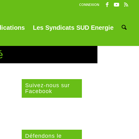
CONNEXION
ications
Les Syndicats SUD Energie
é
Suivez-nous sur
Facebook
Défendons le