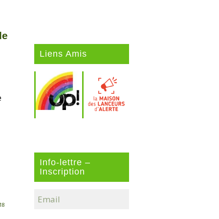
de
Liens Amis
e
Info-lettre –
Inscription
18