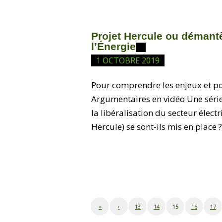
Projet Hercule ou démant
l’Énergie
1 OCTOBRE 2019
Pour comprendre les enjeux et pour
Argumentaires en vidéo Une série
la libéralisation du secteur élect
Hercule) se sont-ils mis en place
«
‹
13
14
15
16
17