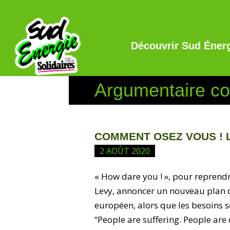
Découvrir Sud Éner
Argumentaire con
COMMENT OSEZ VOUS ! Le
2 AOÛT 2020
« How dare you ! », pour repren
Levy, annoncer un nouveau plan d’
européen, alors que les besoins 
“People are suffering. People are