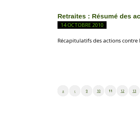
Retraites : Résumé des ac
14 OCTOBRE 2010
Récapitulatifs des actions contre
«
‹
9
10
11
12
13