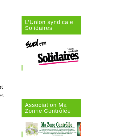
L’Union syndicale
Solidaires
et
es
Association Ma
Zonne Contrôlée