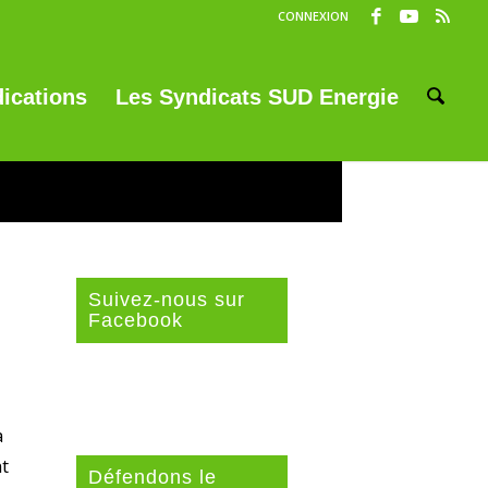
CONNEXION
ications
Les Syndicats SUD Energie
Suivez-nous sur
Facebook
a
nt
Défendons le