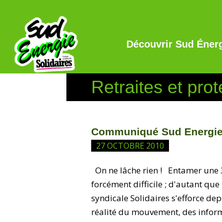
Découvrir Sud Éner
Retraites et prot
Communiqué Sud Energie 
27 OCTOBRE 2010
On ne lâche rien ! Entamer une 3
forcément difficile ; d'autant q
syndicale Solidaires s'efforce de
réalité du mouvement, des infor