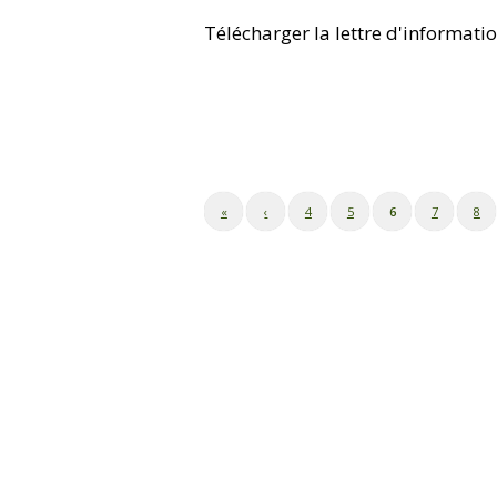
Télécharger la lettre d'informat
«
‹
4
5
6
7
8