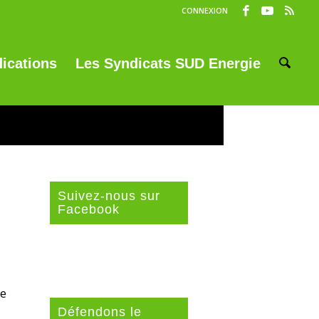
CONNEXION
ications
Les Syndicats SUD Energie
Suivez-nous sur
Facebook
te
Défendons le