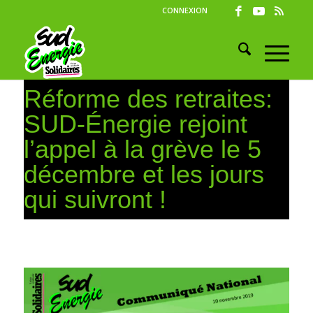
CONNEXION
Réforme des retraites:
SUD-Énergie rejoint
l’appel à la grève le 5
décembre et les jours
qui suivront !