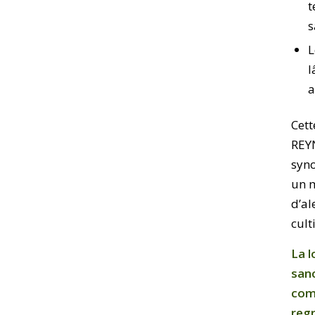
t
s
L
l
a
Cett
REY
syno
un m
d’al
cult
La l
sanc
com
regr