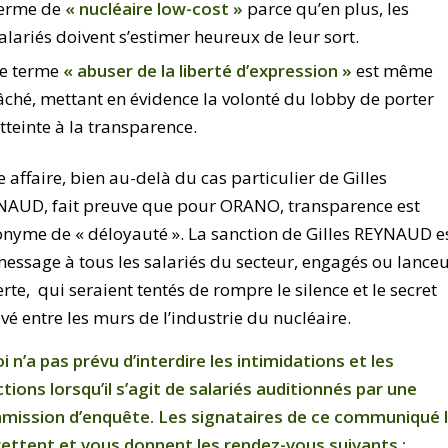
erme de
« nucléaire low-cost »
parce qu’en plus, les
alariés doivent s’estimer heureux de leur sort.
e terme
« abuser de la liberté d’expression »
est même
âché, mettant en évidence la volonté du lobby de porter
tteinte à la transparence.
e affaire, bien au-delà du cas particulier de Gilles
NAUD, fait preuve que pour ORANO, transparence est
nyme de « déloyauté ». La sanction de Gilles REYNAUD e
essage à tous les salariés du secteur, engagés ou lance
erte, qui seraient tentés de rompre le silence et le secret
ivé entre les murs de l’industrie du nucléaire.
oi n’a pas prévu d’interdire les intimidations et les
tions lorsqu’il s’agit de salariés auditionnés par une
mission d’enquête. Les signataires de ce communiqué 
ettent et vous donnent les rendez-vous suivants :