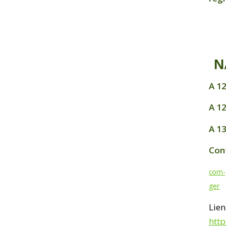
N
A 12
A 1
A 1
Con
com-
ger
Lien
htt