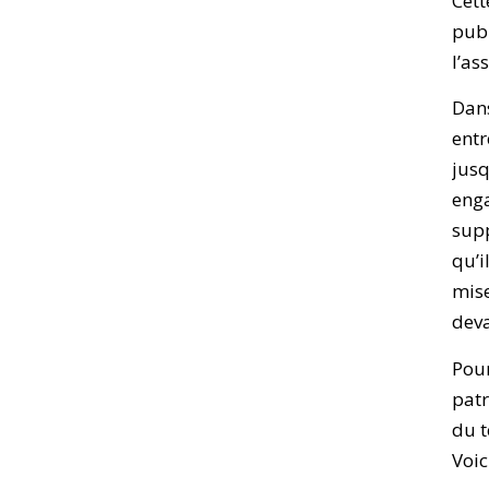
Cett
publ
l’as
Dans
entr
jusq
enga
supp
qu’i
mise
deva
Pour
patr
du t
Voic