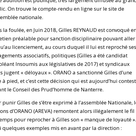
e audition est publique, très largement diffusée au gran
ic. On trouve le compte-rendu en ligne sur le site de
semblée nationale.
 la foulée, en Juin 2018, Gilles REYNAUD est convoqué e
etien préalable pour sanction disciplinaire pouvant aller
u’au licenciement, au cours duquel il lui est reproché se
gements associatifs, politiques (Gilles a été candidat
léant Insoumis aux législatives de 2017) et syndicaux
ls jugent « déloyaux ». ORANO a sanctionné Gilles d’une
 à pied, et c’est cette décision qui est aujourd’hui contes
nt le Conseil des Prud’homme de Nanterre.
 punir Gilles de s’être exprimé à l’assemblée Nationale, l
ons d’ORANO (AREVA) remontent alors illégalement le fil
emps pour reprocher à Gilles son « manque de loyauté »
i quelques exemples mis en avant par la direction :