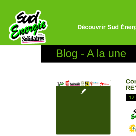
Découvrir Sud Éner
Blog - A la une
Co
RE
12