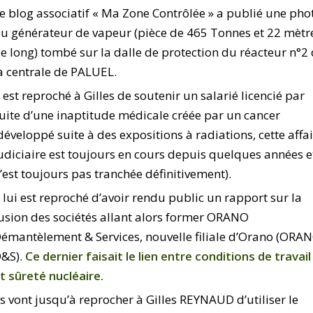
e blog associatif « Ma Zone Contrôlée » a publié une pho
u générateur de vapeur (pièce de 465 Tonnes et 22 mètr
e long) tombé sur la dalle de protection du réacteur n°2
a centrale de PALUEL.
l est reproché à Gilles de soutenir un salarié licencié par
uite d’une inaptitude médicale créée par un cancer
développé suite à des expositions à radiations, cette affa
udiciaire est toujours en cours depuis quelques années e
’est toujours pas tranchée définitivement).
l lui est reproché d’avoir rendu public un rapport sur la
usion des sociétés allant alors former ORANO
émantèlement & Services, nouvelle filiale d’Orano (ORA
&S).
Ce dernier faisait le lien entre conditions de travail
t sûreté nucléaire.
ls vont jusqu’à reprocher à Gilles REYNAUD d’utiliser le