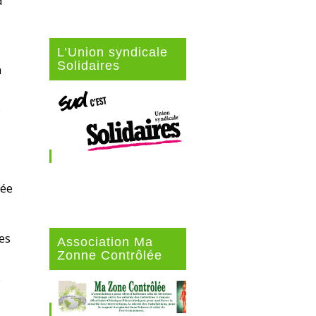
d
L’Union syndicale
Solidaires
n
s
tée
es
Association Ma
Zonne Contrôlée
.