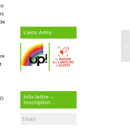
to
es
 de
Liens Amis
ire
t
Info-lettre –
NO
Inscription