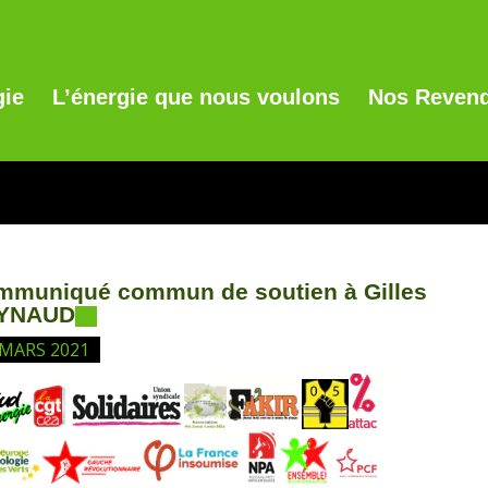
gie
L’énergie que nous voulons
Nos Revend
mmuniqué commun de soutien à Gilles
YNAUD
 MARS 2021