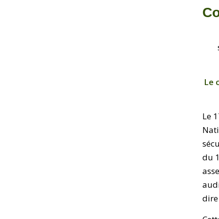
Co
Le 
Le 1
Nati
sécu
du 
ass
audi
dire