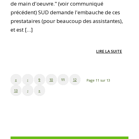
de main d'oeuvre." (voir communiqué
précédent) SUD demande l'embauche de ces
prestataires (pour beaucoup des assistantes),
et est […]
LIRE LA SUITE
«
‹
9
10
11
12
Page 11 sur 13
13
›
»