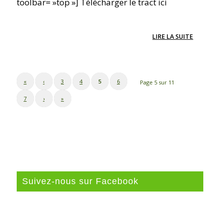
toolbar= »top »] Télécharger le tract ici
LIRE LA SUITE
«
‹
3
4
5
6
Page 5 sur 11
7
›
»
Suivez-nous sur Facebook